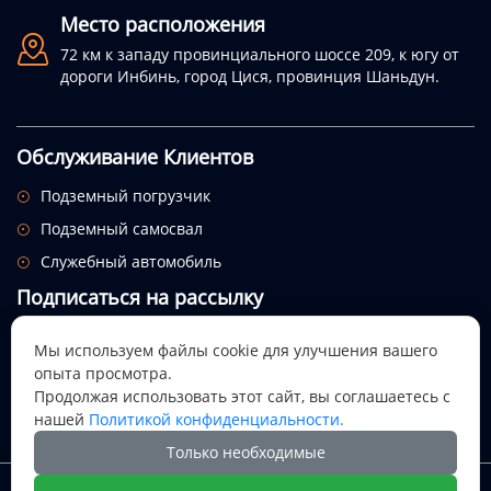
Место расположения

72 км к западу провинциального шоссе 209, к югу от
дороги Инбинь, город Цися, провинция Шаньдун.
Обслуживание Клиентов
Подземный погрузчик

Подземный самосвал

Служебный автомобиль

Подписаться на рассылку
Посмотрим, откуда придет этот праздник.
Мы используем файлы cookie для улучшения вашего
опыта просмотра.

Продолжая использовать этот сайт, вы соглашаетесь с
нашей
Политикой конфиденциальности.
Только необходимые
Авторское право @ Цися Дали Майнинг Машинери ООО