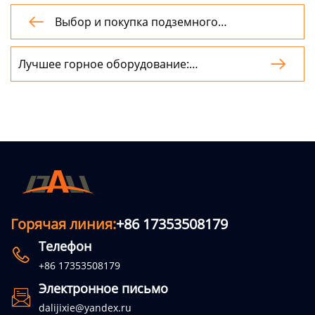
Выбор и покупка подземного

оборудования: полное руководство
Лучшее горное оборудование:

руководство по выбору и применению
Горячая линия:
+86 17353508179
Телефон

+86 17353508179
Электронное письмо

dalijixie@yandex.ru