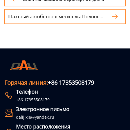
перевозки топлива: Полное руководство
Шахтный автобетоносмеситель: Полное

руководство по выбору и эксплуатации
Горячая линия:
+86 17353508179
Телефон

+86 17353508179
Электронное письмо

dalijixie@yandex.ru
Место расположения