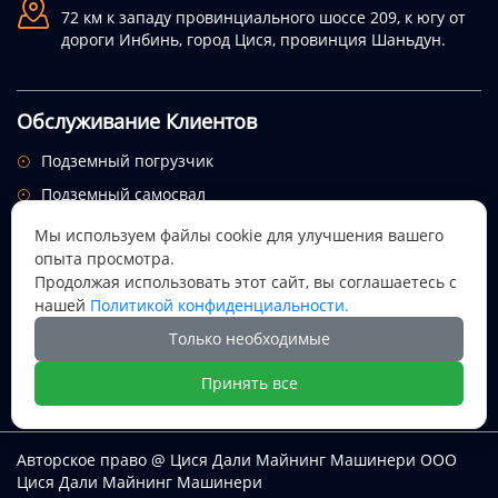

72 км к западу провинциального шоссе 209, к югу от
дороги Инбинь, город Цися, провинция Шаньдун.
Обслуживание Клиентов
Подземный погрузчик

Подземный самосвал

Служебный автомобиль

Мы используем файлы cookie для улучшения вашего
опыта просмотра.
Подписаться на рассылку
Продолжая использовать этот сайт, вы соглашаетесь с
Посмотрим, откуда придет этот праздник.
нашей
Политикой конфиденциальности.
Только необходимые

Принять все
Авторское право @ Цися Дали Майнинг Машинери ООО
Цися Дали Майнинг Машинери