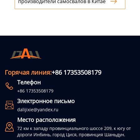
производители самосвалов в Китае

Горячая линия:
+86 17353508179
Телефон

+86 17353508179
Электронное письмо

dalijixie@yandex.ru
Место расположения

72 км к западу провинциального шоссе 209, к югу от
дороги Инбинь, город Цися, провинция Шаньдун.