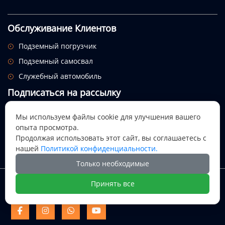
Обслуживание Клиентов
Подземный погрузчик

Подземный самосвал

Служебный автомобиль

Подписаться на рассылку
Посмотрим, откуда придет этот праздник.
Мы используем файлы cookie для улучшения вашего
опыта просмотра.

Продолжая использовать этот сайт, вы соглашаетесь с
нашей
Политикой конфиденциальности.
Только необходимые
Авторское право @ Цися Дали Майнинг Машинери ООО
Принять все
Цися Дали Майнинг Машинери



