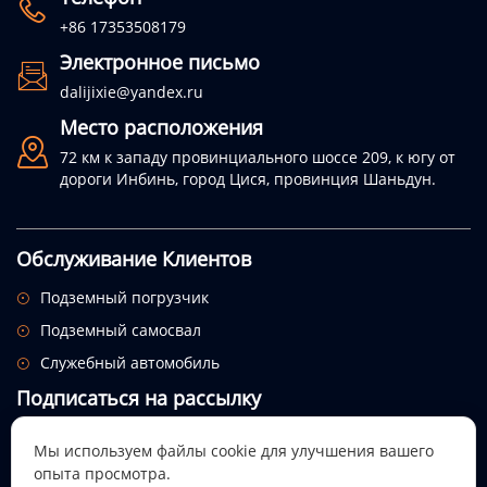

+86 17353508179
Электронное письмо

dalijixie@yandex.ru
Место расположения

72 км к западу провинциального шоссе 209, к югу от
дороги Инбинь, город Цися, провинция Шаньдун.
Обслуживание Клиентов
Подземный погрузчик

Подземный самосвал

Служебный автомобиль

Подписаться на рассылку
Посмотрим, откуда придет этот праздник.
Мы используем файлы cookie для улучшения вашего
опыта просмотра.