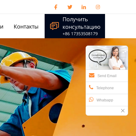




Получить

ти
Контакты
консультацию
+86 17353508179
Send Email
Telephone
Whatsapp