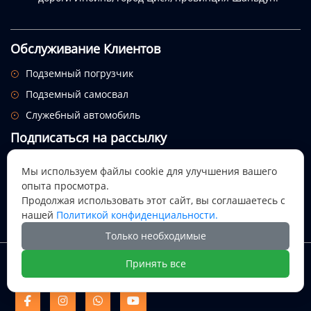
Обслуживание Клиентов
Подземный погрузчик

Подземный самосвал

Служебный автомобиль

Подписаться на рассылку
Посмотрим, откуда придет этот праздник.
Мы используем файлы cookie для улучшения вашего
опыта просмотра.

Продолжая использовать этот сайт, вы соглашаетесь с
нашей
Политикой конфиденциальности.
Только необходимые
Авторское право @ Цися Дали Майнинг Машинери ООО
Принять все
Цися Дали Майнинг Машинери



