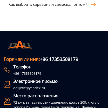
Как выбрать карьерный самосвал оптом?

Горячая линия:
+86 17353508179
Телефон

+86 17353508179
Электронное письмо

dalijixie@yandex.ru
Место расположения

72 км к западу провинциального шоссе 209, к югу от
дороги Инбинь, город Цися, провинция Шаньдун.