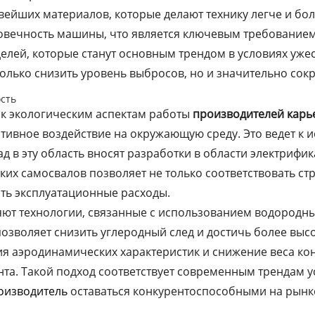
вейших материалов, которые делают технику легче и бо
овечность машины, что является ключевым требованием
елей, которые станут основным трендом в условиях уже
олько снизить уровень выбросов, но и значительно сокр
сть
 к экологическим аспектам работы
производителей карь
ивное воздействие на окружающую среду. Это ведет к 
ад в эту область вносят разработки в области электриф
ких самосвалов позволяет не только соответствовать ст
ть эксплуатационные расходы.
яют технологии, связанные с использованием водородны
озволяет снизить углеродный след и достичь более выс
я аэродинамических характеристик и снижение веса кон
нта. Такой подход соответствует современным трендам у
оизводитель
оставаться конкурентоспособными на рынк