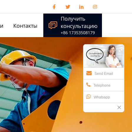




Получить

ти
Контакты
консультацию
+86 17353508179
Send Email
Telephone
Whatsapp