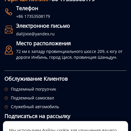
Телефон

+86 17353508179
Электронное письмо

dalijixie@yandex.ru
Место расположения

72 км к западу провинциального шоссе 209, к югу от
дороги Инбинь, город Цися, провинция Шаньдун.
Обслуживание Клиентов
Подземный погрузчик

Подземный самосвал

Служебный автомобиль

Подписаться на рассылку
Посмотрим, откуда придет этот праздник.
Мы используем файлы cookie для улучшения вашего