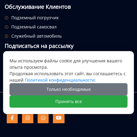
Обслуживание Клиентов
Подземный погрузчик

Подземный самосвал

Служебный автомобиль

Подписаться на рассылку
Посмотрим, откуда придет этот праздник.
Мы используем файлы cookie для улучшения вашего
опыта просмотра.

Продолжая использовать этот сайт, вы соглашаетесь с
нашей
Политикой конфиденциальности.
Только необходимые
Авторское право @ Цися Дали Майнинг Машинери ООО
Принять все
Цися Дали Майнинг Машинери



