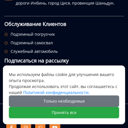
дороги Инбинь, город Цися, провинция Шаньдун.
Обслуживание Клиентов
Подземный погрузчик

Подземный самосвал

Служебный автомобиль

Подписаться на рассылку
Посмотрим, откуда придет этот праздник.
Мы используем файлы cookie для улучшения вашего
опыта просмотра.

Продолжая использовать этот сайт, вы соглашаетесь с
нашей
Политикой конфиденциальности.
Только необходимые
Авторское право @ Цися Дали Майнинг Машинери ООО
Принять все
Цися Дали Майнинг Машинери



