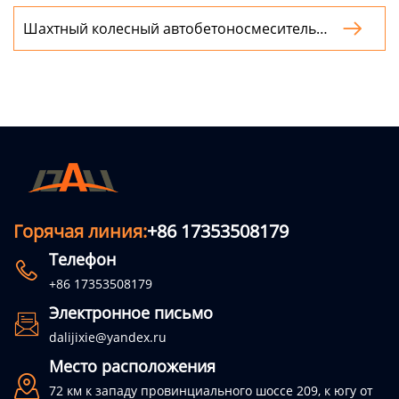
Шахтный колесный автобетоносмеситель:

Полное руководство
Горячая линия:
+86 17353508179
Телефон

+86 17353508179
Электронное письмо

dalijixie@yandex.ru
Место расположения

72 км к западу провинциального шоссе 209, к югу от