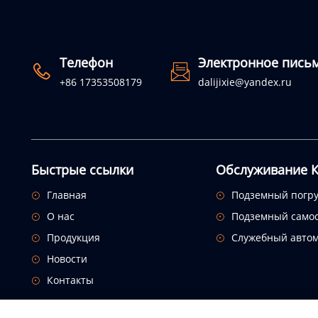
Телефон
Электронное пись


+86 17353508179
dalijixie@yandex.ru
Быстрые ссылки
Обслуживание К
Главная
Подземный погр


О нас
Подземный само


Продукция
Служебный авто


Новости

Контакты
