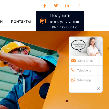




Получить

ти
Контакты
консультацию
+86 17353508179
Send Email
Telephone
Whatsapp