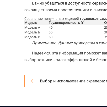
Важно убедиться в доступности сервис
сокращает время простоя техники и снижае
Сравнение популярных моделей
грузовиков-сам
Модель
Грузоподъемность (т)
О
Модель А
40
2
Модель Б
50
3
Модель В
60
3
Примечание: Данные приведены в качес
Надеемся, эта информация поможет в
выбор техники – залог эффективной и безо
Выбор и использование скрепера: 
