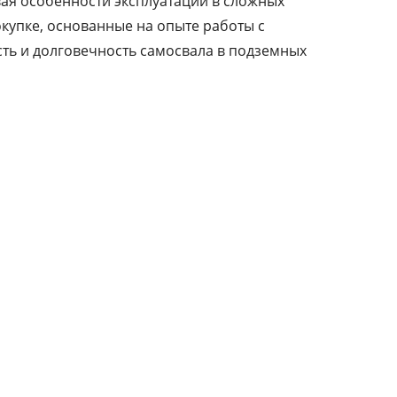
вая особенности эксплуатации в сложных
купке, основанные на опыте работы с
сть и долговечность самосвала в подземных