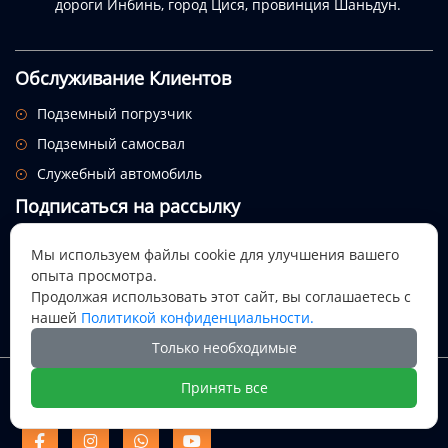
дороги Инбинь, город Цися, провинция Шаньдун.
Обслуживание Клиентов
Подземный погрузчик

Подземный самосвал

Служебный автомобиль

Подписаться на рассылку
Посмотрим, откуда придет этот праздник.
Мы используем файлы cookie для улучшения вашего
опыта просмотра.

Продолжая использовать этот сайт, вы соглашаетесь с
нашей
Политикой конфиденциальности.
Только необходимые
Авторское право @ Цися Дали Майнинг Машинери ООО
Принять все
Цися Дали Майнинг Машинери



