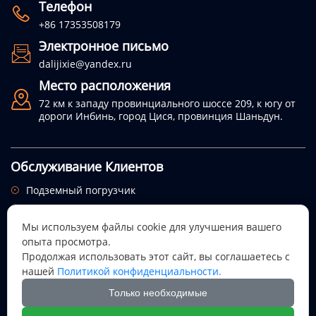
Телефон

+86 17353508179
Электронное письмо

dalijixie@yandex.ru
Место расположения

72 км к западу провинциального шоссе 209, к югу от
дороги Инбинь, город Цися, провинция Шаньдун.
Обслуживание Клиентов
Подземный погрузчик

Подземный самосвал

Мы используем файлы cookie для улучшения вашего
Служебный автомобиль

опыта просмотра.
Подписаться на рассылку
Продолжая использовать этот сайт, вы соглашаетесь с
нашей
Политикой конфиденциальности.
Посмотрим, откуда придет этот праздник.
Только необходимые
