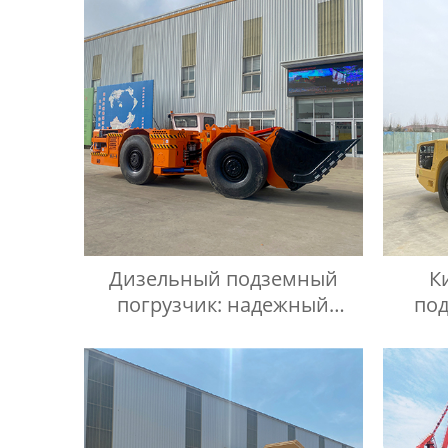
Дизельный подземный
К
погрузчик: надежный
по
помощник в работе
Пос