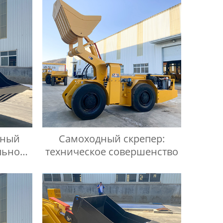
нный
Самоходный скрепер:
льное
техническое совершенство
емной