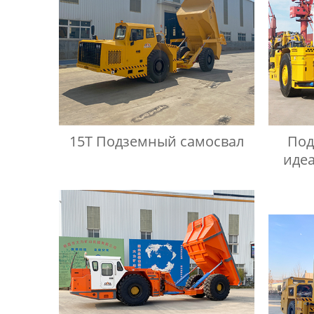
15T Подземный самосвал
Под
иде
рабо