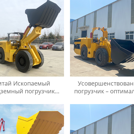
итай Ископаемый
Усовершенствова
дземный погрузчик
погрузчик – оптима
тавщик/Поставщики
решение для подз
шахты