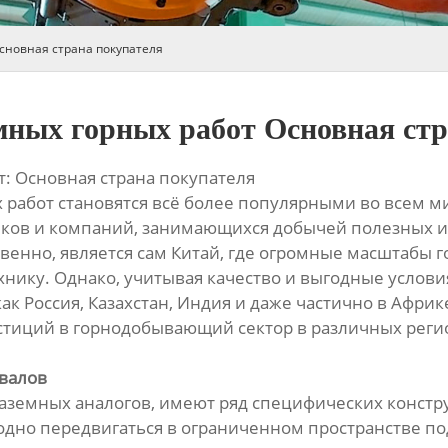
сновная страна покупателя
мных горных работ Основная стр
: Основная страна покупателя
работ становятся всё более популярными во всем ми
яков и компаний, занимающихся добычей полезных
ственно, является сам Китай, где огромные масшта
нику. Однако, учитывая качество и выгодные услови
 как Россия, Казахстан, Индия и даже частично в Афр
стиций в горнодобывающий сектор в различных регио
валов
наземных аналогов, имеют ряд специфических конст
дно передвигаться в ограниченном пространстве п