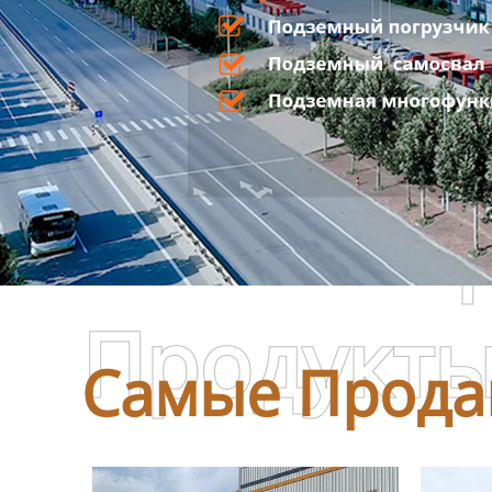
Самые П
Продукт
Самые Прода