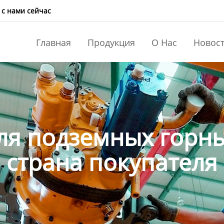
 с нами сейчас
Главная
Продукция
О Нас
Новос
ля подземных горн
страна покупателя