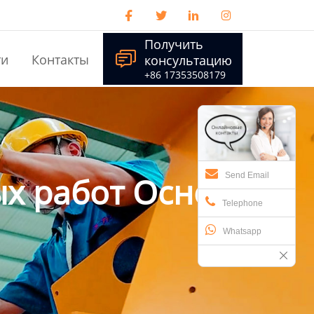




Получить

ти
Контакты
консультацию
+86 17353508179
ых работ Основная
Send Email
Telephone
Whatsapp