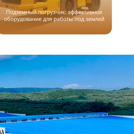
Подземный погрузчик: эффективное
оп
оборудование для работы под землей