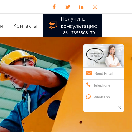




Получить

ти
Контакты
консультацию
+86 17353508179
Send Email
Telephone
Whatsapp