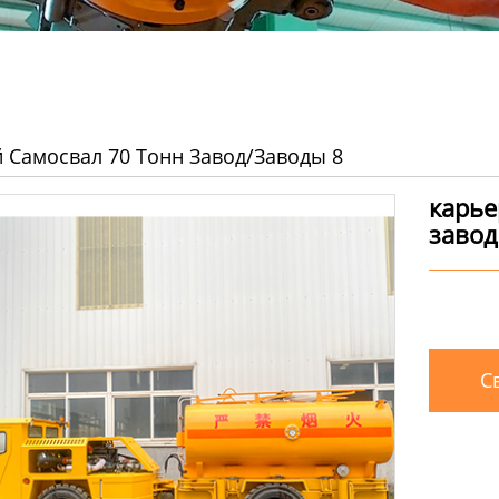
 Самосвал 70 Тонн Завод/заводы 8
карье
завод
Св