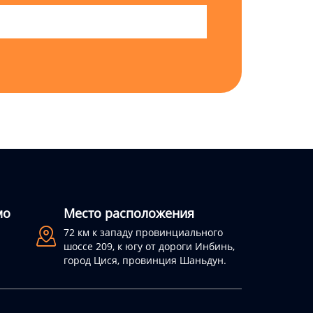
мо
Место расположения

72 км к западу провинциального
шоссе 209, к югу от дороги Инбинь,
город Цися, провинция Шаньдун.