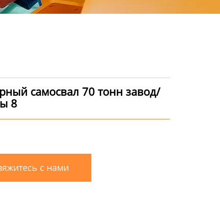
рный самосвал 70 тонн завод/
ы 8
яжитесь с нами