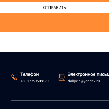
Телефон
Электронное пись


+86 17353508179
dalijixie@yandex.ru