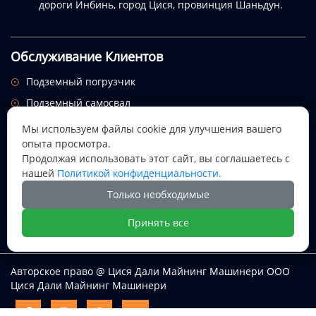
дороги Инбинь, город Цися, провинция Шаньдун.
Обслуживание Клиентов
Подземный погрузчик

Подземный самосвал

Служебный автомобиль

Мы используем файлы cookie для улучшения вашего
опыта просмотра.
Подписаться на рассылку
Продолжая использовать этот сайт, вы соглашаетесь с
Посмотрим, откуда придет этот праздник.
нашей
Политикой конфиденциальности.
Только необходимые

Принять все
Авторское право @ Цися Дали Майнинг Машинери ООО
Цися Дали Майнинг Машинери



