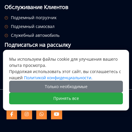
Обслуживание Клиентов
Подземный погрузчик

Подземный самосвал

Служебный автомобиль

Подписаться на рассылку
Посмотрим, откуда придет этот праздник.
Мы используем файлы cookie для улучшения вашего
опыта просмотра.

Продолжая использовать этот сайт, вы соглашаетесь с
нашей
Политикой конфиденциальности.
Только необходимые
Авторское право @ Цися Дали Майнинг Машинери ООО
Принять все
Цися Дали Майнинг Машинери



