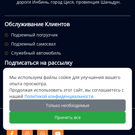
дороги Инбинь, город Цися, провинция Шаньдун.
Обслуживание Клиентов
Подземный погрузчик

Подземный самосвал

Служебный автомобиль

Подписаться на рассылку
Посмотрим, откуда придет этот праздник.
Мы используем файлы cookie для улучшения вашего
опыта просмотра.

Продолжая использовать этот сайт, вы соглашаетесь с
нашей
Политикой конфиденциальности.
Только необходимые
Авторское право @ Цися Дали Майнинг Машинери ООО
Принять все
Цися Дали Майнинг Машинери



