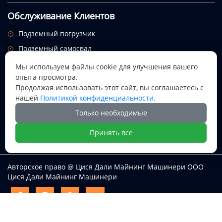
Обслуживание Клиентов
Подземный погрузчик

Подземный самосвал

Служебный автомобиль

Мы используем файлы cookie для улучшения вашего
опыта просмотра.
Подписаться на рассылку
Продолжая использовать этот сайт, вы соглашаетесь с
Посмотрим, откуда придет этот праздник.
нашей
Политикой конфиденциальности.
Только необходимые

Принять все
Авторское право @ Цися Дали Майнинг Машинери ООО
Цися Дали Майнинг Машинери



