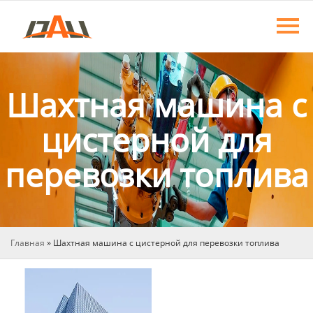
Главная
Продукция
О нас
Шахтная машина с
Новости
цистерной для
перевозки топлива
Контакты
Главная
»
Шахтная машина с цистерной для перевозки топлива