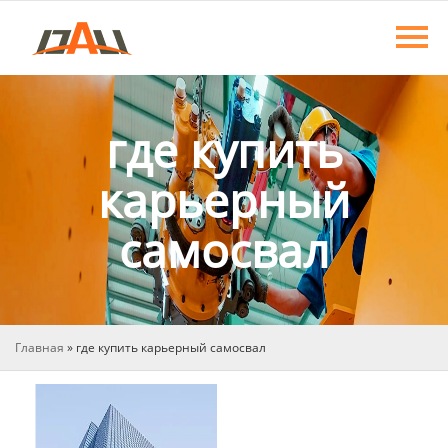
Главная
Продукция
О нас
где купить
Новости
карьерный
самосвал
Контакты
Главная
»
где купить карьерный самосвал