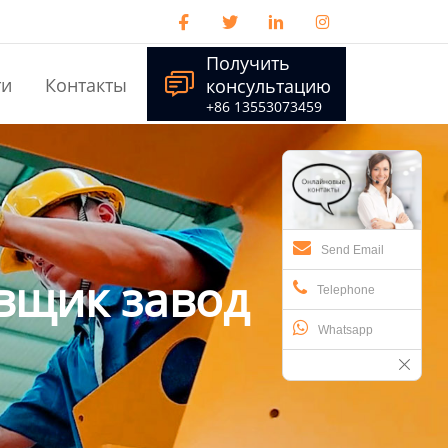




Получить

ти
Контакты
консультацию
+86 13553073459
Send Email
вщик завод
Telephone
Whatsapp