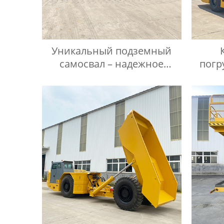
Уникальный подземный
самосвал – надежное
погр
решение для эффективного
маш
горнодобывающего
процесса