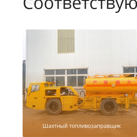
Соответству
Шахтный топливозаправщик