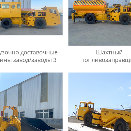
узочно доставочные
Шахтный
ины завод/заводы 3
топливозаправщ
Поставщик/Поставщ