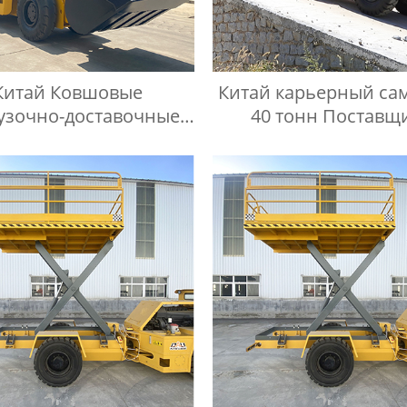
Китай Ковшовые
Китай карьерный са
узочно-доставочные
40 тонн Поставщ
ины завод/заводы
Поставщики