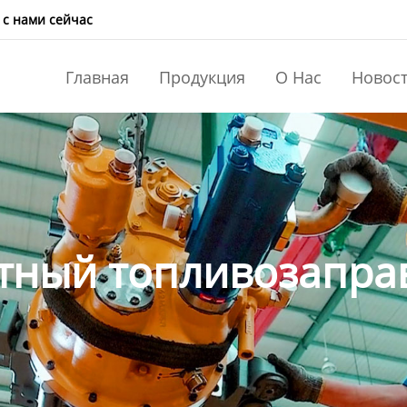
 с нами сейчас
Главная
Продукция
О Нас
Новос
тный топливозапра