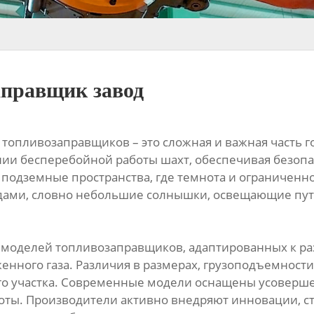
правщик завод
х топливозаправщиков – это сложная и важная част
ии бесперебойной работы шахт, обеспечивая безопа
подземные пространства, где темнота и ограниченно
дами, словно небольшие солнышки, освещающие пут
 моделей топливозаправщиков, адаптированных к р
женного газа. Различия в размерах, грузоподъемност
го участка. Современные модели оснащены усоверше
боты. Производители активно внедряют инновации, 